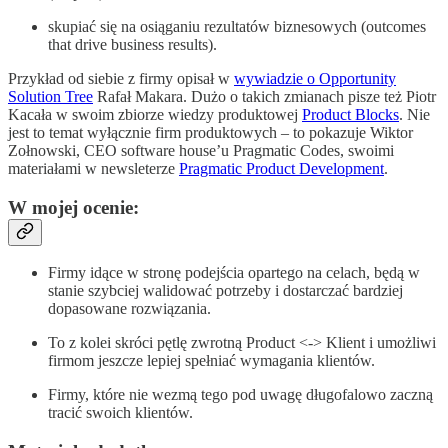
skupiać się na osiąganiu rezultatów biznesowych (outcomes
that drive business results).
Przykład od siebie z firmy opisał w
wywiadzie o Opportunity
Solution Tree
Rafał Makara. Dużo o takich zmianach pisze też Piotr
Kacała w swoim zbiorze wiedzy produktowej
Product Blocks
. Nie
jest to temat wyłącznie firm produktowych – to pokazuje Wiktor
Zołnowski, CEO software house’u Pragmatic Codes, swoimi
materiałami w newsleterze
Pragmatic Product Development
.
W mojej ocenie:
Firmy idące w stronę podejścia opartego na celach, będą w
stanie szybciej walidować potrzeby i dostarczać bardziej
dopasowane rozwiązania.
To z kolei skróci pętlę zwrotną Product <-> Klient i umożliwi
firmom jeszcze lepiej spełniać wymagania klientów.
Firmy, które nie wezmą tego pod uwagę długofalowo zaczną
tracić swoich klientów.