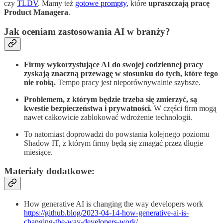
czy
TLDV
. Mamy też
gotowe prompty
, które
upraszczają pracę
Product Managera
.
Jak oceniam zastosowania AI w branży?
Firmy wykorzystujące AI do swojej codziennej pracy
zyskają znaczną przewagę w stosunku do tych, które tego
nie robią.
Tempo pracy jest nieporównywalnie szybsze.
Problemem, z którym będzie trzeba się zmierzyć, są
kwestie bezpieczeństwa i prywatności.
W części firm mogą
nawet całkowicie zablokować wdrożenie technologii.
To natomiast doprowadzi do powstania kolejnego poziomu
Shadow IT, z którym firmy będą się zmagać przez długie
miesiące.
Materiały dodatkowe:
How generative AI is changing the way developers work
https://github.blog/2023-04-14-how-generative-ai-is-
changing-the-way-developers-work/