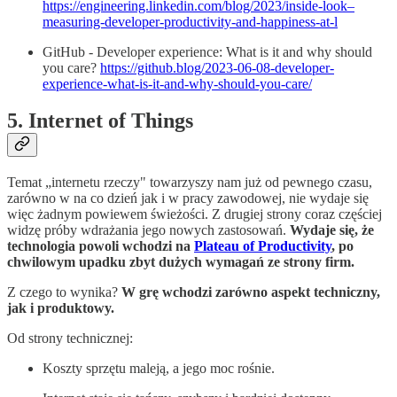
https://engineering.linkedin.com/blog/2023/inside-look–
measuring-developer-productivity-and-happiness-at-l
GitHub - Developer experience: What is it and why should
you care?
https://github.blog/2023-06-08-developer-
experience-what-is-it-and-why-should-you-care/
5. Internet of Things
Temat „internetu rzeczy" towarzyszy nam już od pewnego czasu,
zarówno w na co dzień jak i w pracy zawodowej, nie wydaje się
więc żadnym powiewem świeżości. Z drugiej strony coraz częściej
widzę próby wdrażania jego nowych zastosowań.
Wydaje się, że
technologia powoli wchodzi na
Plateau of Productivity
,
po
chwilowym upadku zbyt dużych wymagań ze strony firm.
Z czego to wynika?
W grę wchodzi zarówno aspekt techniczny,
jak i produktowy.
Od strony technicznej:
Koszty sprzętu maleją, a jego moc rośnie.