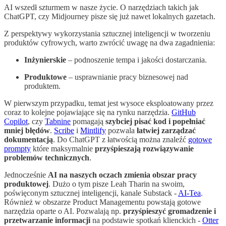
AI wszedł szturmem w nasze życie. O narzędziach takich jak
ChatGPT, czy Midjourney pisze się już nawet lokalnych gazetach.
Z perspektywy wykorzystania sztucznej inteligencji w tworzeniu
produktów cyfrowych, warto zwrócić uwagę na dwa zagadnienia:
Inżynierskie
– podnoszenie tempa i jakości dostarczania.
Produktowe
– usprawnianie pracy biznesowej nad
produktem.
W pierwszym przypadku, temat jest wysoce eksploatowany przez
coraz to kolejne pojawiające się na rynku narzędzia.
GitHub
Copilot
, czy
Tabnine
pomagają
szybciej pisać kod i popełniać
mniej błędów
.
Scribe
i
Mintlify
pozwala
łatwiej zarządzać
dokumentacją
. Do ChatGPT z łatwością można znaleźć
gotowe
prompty
które maksymalnie
przyśpieszają rozwiązywanie
problemów technicznych
.
Jednocześnie
AI na naszych oczach zmienia obszar pracy
produktowej
. Dużo o tym pisze Leah Tharin na swoim,
poświęconym sztucznej inteligencji, kanale Substack -
AI-Tea
.
Również w obszarze Product Managementu powstają gotowe
narzędzia oparte o AI. Pozwalają np.
przyśpieszyć gromadzenie i
przetwarzanie informacji
na podstawie spotkań klienckich -
Otter