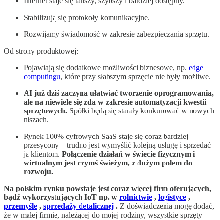
Internet staje się tańszy, szybszy i bardziej dostępny.
Stabilizują się protokoły komunikacyjne.
Rozwijamy świadomość w zakresie zabezpieczania sprzętu.
Od strony produktowej:
Pojawiają się dodatkowe możliwości biznesowe, np.
edge
computingu
, które przy słabszym sprzęcie nie były możliwe.
AI już dziś zaczyna ułatwiać tworzenie oprogramowania,
ale na niewiele się zda w zakresie automatyzacji kwestii
sprzętowych.
Spółki będą się starały konkurować w nowych
niszach.
Rynek 100% cyfrowych SaaS staje się coraz bardziej
przesycony – trudno jest wymyślić kolejną usługę i sprzedać
ją klientom.
Połączenie działań w świecie fizycznym i
wirtualnym jest czymś świeżym, z dużym polem do
rozwoju.
Na polskim rynku powstaje jest coraz więcej firm oferujących,
bądź wykorzystujących IoT np. w
rolnictwie
,
logistyce
,
przemyśle
,
sprzedaży detalicznej
.
Z doświadczenia mogę dodać,
że w małej firmie, należącej do mojej rodziny, wszystkie sprzęty