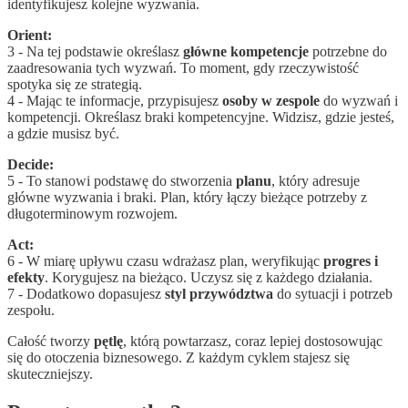
identyfikujesz kolejne wyzwania.
Orient:
3 - Na tej podstawie określasz
główne kompetencje
potrzebne do
zaadresowania tych wyzwań. To moment, gdy rzeczywistość
spotyka się ze strategią.
4 - Mając te informacje, przypisujesz
osoby w zespole
do wyzwań i
kompetencji. Określasz braki kompetencyjne. Widzisz, gdzie jesteś,
a gdzie musisz być.
Decide:
5 - To stanowi podstawę do stworzenia
planu
, który adresuje
główne wyzwania i braki. Plan, który łączy bieżące potrzeby z
długoterminowym rozwojem.
Act:
6 - W miarę upływu czasu wdrażasz plan, weryfikując
progres i
efekty
. Korygujesz na bieżąco. Uczysz się z każdego działania.
7 - Dodatkowo dopasujesz
styl przywództwa
do sytuacji i potrzeb
zespołu.
Całość tworzy
pętlę
, którą powtarzasz, coraz lepiej dostosowując
się do otoczenia biznesowego. Z każdym cyklem stajesz się
skuteczniejszy.