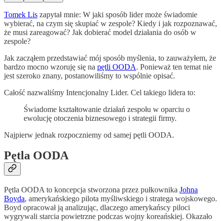
Tomek Lis
zapytał mnie: W jaki sposób lider może świadomie
wybierać, na czym się skupiać w zespole? Kiedy i jak rozpoznawać,
że musi zareagować? Jak dobierać model działania do osób w
zespole?
Jak zacząłem przedstawiać mój sposób myślenia, to zauważyłem, że
bardzo mocno wzoruję się na
pętli OODA
. Ponieważ ten temat nie
jest szeroko znany, postanowiliśmy to wspólnie opisać.
Całość nazwaliśmy Intencjonalny Lider. Cel takiego lidera to:
Świadome kształtowanie działań zespołu w oparciu o
ewolucję otoczenia biznesowego i strategii firmy.
Najpierw jednak rozpoczniemy od samej pętli OODA.
Pętla OODA
Pętla OODA to koncepcja stworzona przez pułkownika
Johna
Boyda
, amerykańskiego pilota myśliwskiego i stratega wojskowego.
Boyd opracował ją analizując, dlaczego amerykańscy piloci
wygrywali starcia powietrzne podczas wojny koreańskiej. Okazało