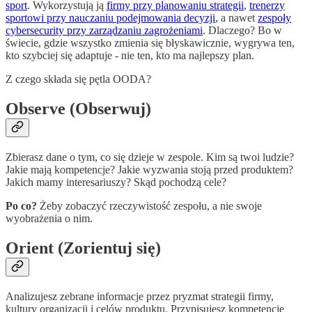
sport
. Wykorzystują ją
firmy przy planowaniu strategii
,
trenerzy
sportowi przy nauczaniu podejmowania decyzji
, a nawet
zespoły
cybersecurity przy zarządzaniu zagrożeniami
. Dlaczego? Bo w
świecie, gdzie wszystko zmienia się błyskawicznie, wygrywa ten,
kto szybciej się adaptuje - nie ten, kto ma najlepszy plan.
Z czego składa się pętla OODA?
Observe (Obserwuj)
Zbierasz dane o tym, co się dzieje w zespole. Kim są twoi ludzie?
Jakie mają kompetencje? Jakie wyzwania stoją przed produktem?
Jakich mamy interesariuszy? Skąd pochodzą cele?
Po co?
Żeby zobaczyć rzeczywistość zespołu, a nie swoje
wyobrażenia o nim.
Orient (Zorientuj się)
Analizujesz zebrane informacje przez pryzmat strategii firmy,
kultury organizacji i celów produktu. Przypisujesz kompetencje