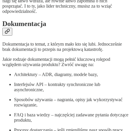
flagi się łatwo wdraża, ale równie łatwo zapomina o nich
posprzątać. I to ty, jako lider techniczny, musisz za to wziąć
odpowiedzialność.
Dokumentacja
Dokumentacja to temat, z którym mało kto się lubi. Jednocześnie
brak dokumentacji to przepis na projektową katastrofę.
Jakie rodzaje dokumentacji mogą pełnić kluczową rolępod
względem używania produktu? Zwróć uwagę na:
Architektury – ADR, diagramy, modele bazy,
Interfejsów API – kontrakty synchroniczne lub
asynchroniczne,
Sposobów używania – nagrania, opisy jak wykorzystywać
rozwiązanie,
FAQ i baza wiedzy – najczęściej zadawane pytania dotyczące
produktu,
Procesy dostarczania – jeśli zmieniliśmy nasz sposób pracy.