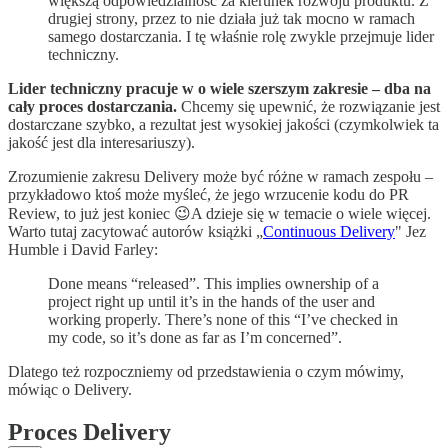
większą odpowiedzialność za kierunek rozwoju produktu. Z
drugiej strony, przez to nie działa już tak mocno w ramach
samego dostarczania. I tę właśnie rolę zwykle przejmuje lider
techniczny.
Lider techniczny pracuje w o wiele szerszym zakresie – dba na
cały proces dostarczania.
Chcemy się upewnić, że rozwiązanie jest
dostarczane szybko, a rezultat jest wysokiej jakości (czymkolwiek ta
jakość jest dla interesariuszy).
Zrozumienie zakresu Delivery może być różne w ramach zespołu –
przykładowo ktoś może myśleć, że jego wrzucenie kodu do PR
Review, to już jest koniec 😉A dzieje się w temacie o wiele więcej.
Warto tutaj zacytować autorów książki „
Continuous Delivery
" Jez
Humble i David Farley:
Done means “released”. This implies ownership of a
project right up until it’s in the hands of the user and
working properly. There’s none of this “I’ve checked in
my code, so it’s done as far as I’m concerned”.
Dlatego też rozpoczniemy od przedstawienia o czym mówimy,
mówiąc o Delivery.
Proces Delivery