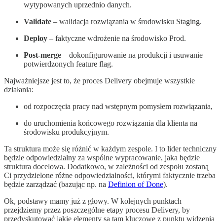
wytypowanych uprzednio danych.
Validate
– walidacja rozwiązania w środowisku Staging.
Deploy
– faktyczne wdrożenie na środowisko Prod.
Post-merge
– dokonfigurowanie na produkcji i usuwanie
potwierdzonych feature flag.
Najważniejsze jest to, że proces Delivery obejmuje wszystkie
działania:
od rozpoczęcia pracy nad wstępnym pomysłem rozwiązania,
do uruchomienia końcowego rozwiązania dla klienta na
środowisku produkcyjnym.
Ta struktura może się różnić w każdym zespole. I to lider techniczny
będzie odpowiedzialny za wspólne wypracowanie, jaka będzie
struktura docelowa. Dodatkowo, w zależności od zespołu zostaną
Ci przydzielone różne odpowiedzialności, którymi faktycznie trzeba
będzie zarządzać (bazując np. na
Definion of Done
).
Ok, podstawy mamy już z głowy. W kolejnych punktach
przejdziemy przez poszczególne etapy procesu Delivery, by
przedyskutować jakie elementy są tam kluczowe z punktu widzenia