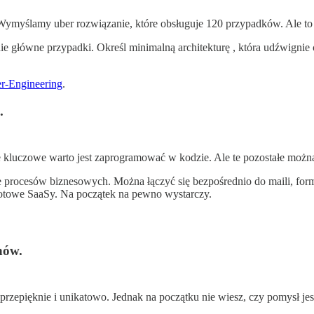
Wymyślamy uber rozwiązanie, które obsługuje 120 przypadków. Ale to
e główne przypadki. Określ minimalną architekturę , która udźwignie
r-Engineering
.
.
kluczowe warto jest zaprogramować w kodzie. Ale te pozostałe możn
e procesów biznesowych. Można łączyć się bezpośrednio do maili, for
gotowe SaaSy. Na początek na pewno wystarczy.
nów.
przepięknie i unikatowo. Jednak na początku nie wiesz, czy pomysł je