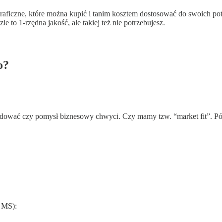
aficzne, które można kupić i tanim kosztem dostosować do swoich pot
 to 1-rzędna jakość, ale takiej też nie potrzebujesz.
o?
lidować czy pomysł biznesowy chwyci. Czy mamy tzw. “market fit”. Późn
g MS):