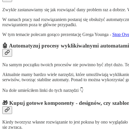
Zwykle zastanawiamy się jak rozwiązać dany problem raz a dobrze. 
W ramach pracy nad rozwiązaniem postaraj się obsłużyć automatyczni
rozwiązaniem poza te główne przypadki.
W tym temacie polecam gorąco prezentację Grega Younga -
Stop Ove
🤖
Automatyzuj procesy wyklikiwalnymi automatami
Na samym początku twoich procesów nie powinno być zbyt dużo. Te 
Aktualnie mamy bardzo wiele narzędzi, które umożliwiają wyklikani
serwisów, tworząc stabilne automaty. Ponad to można wykorzystać 
Na dole umieściłem linki do tych narzędzi 👇
🎁
Kupuj gotowe komponenty - designów, czy szablo
Kiedy tworzysz własne rozwiązanie to jest pokusa by ono wyglądało 
się zwraca.