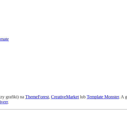
omate
zy grafiki) na
ThemeForest
,
CreativeMarket
lub
Template Monster
. A 
iverr
.