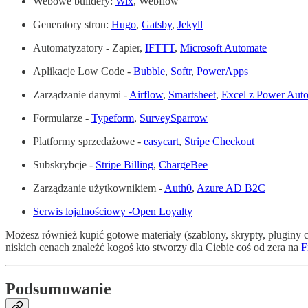
Webowe buildery:
Wix
, Webflow
Generatory stron:
Hugo
,
Gatsby
,
Jekyll
Automatyzatory - Zapier,
IFTTT
,
Microsoft Automate
Aplikacje Low Code -
Bubble
,
Softr
,
PowerApps
Zarządzanie danymi -
Airflow
,
Smartsheet
,
Excel z Power Aut
Formularze -
Typeform
,
SurveySparrow
Platformy sprzedażowe -
easycart
,
Stripe Checkout
Subskrybcje -
Stripe Billing
,
ChargeBee
Zarządzanie użytkownikiem -
Auth0
,
Azure AD B2C
Serwis lojalnościowy -Open Loyalty
Możesz również kupić gotowe materiały (szablony, skrypty, pluginy c
niskich cenach znaleźć kogoś kto stworzy dla Ciebie coś od zera na
F
Podsumowanie