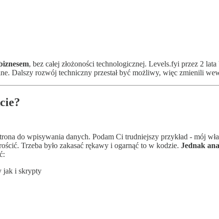
 biznesem
, bez całej złożoności technologicznej. Levels.fyi przez 2 l
lne. Dalszy rozwój techniczny przestał być możliwy, więc zmienili we
cie?
a strona do wpisywania danych. Podam Ci trudniejszy przykład - mój w
rościć. Trzeba było zakasać rękawy i ogarnąć to w kodzie.
Jednak anal
ć:
jak i skrypty