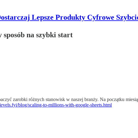
ostarczaj Lepsze Produkty Cyfrowe Szybci
sposób na szybki start
baczyć zarobki różnych stanowisk w naszej branży. Na początku miesiąc
evels.fyi/blog/scaling-to-millions-with-google-sheets.html