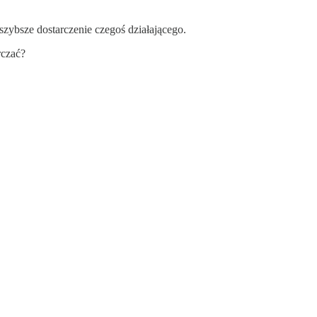
zybsze dostarczenie czegoś działającego.
rczać?