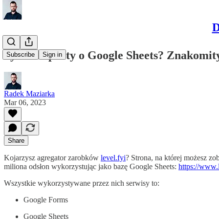
D
System oparty o Google Sheets? Znakomity 
Subscribe
Sign in
Radek Maziarka
Mar 06, 2023
Share
Kojarzysz agregator zarobków
level.fyi
? Strona, na której możesz zo
miliona odsłon wykorzystując jako bazę Google Sheets:
https://www.l
Wszystkie wykorzystywane przez nich serwisy to:
Google Forms
Google Sheets